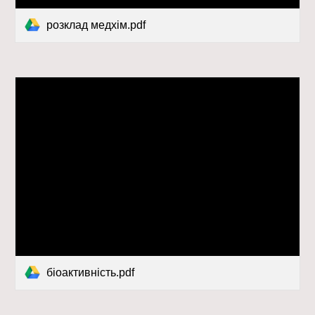
розклад медхім.pdf
біоактивність.pdf