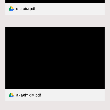
фіз хім.pdf
аналіт хім.pdf