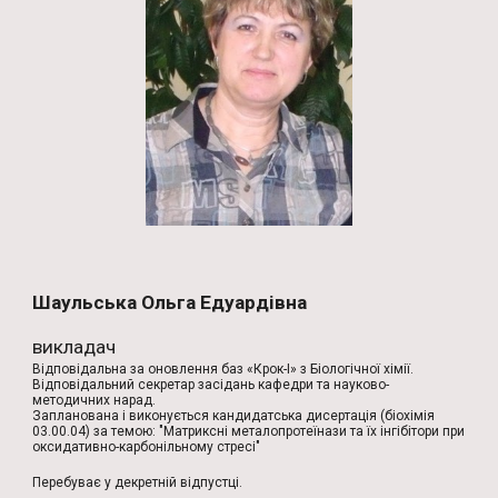
Шаульська Ольга Едуардівна
викладач
Відповідальна за оновлення баз «Крок-І» з Біологічної хімії.
Відповідальний секретар засідань кафедри та науково-
методичних нарад.
Запланована і виконується кандидатська дисертація (біохімія
03.00.04) за темою: "Матриксні металопротеїнази та їх інгібітори при
оксидативно-карбонільному стресі"
Перебуває у декретній відпустці.