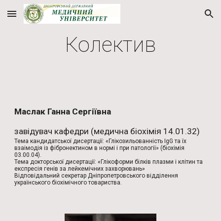
Skip to main content
Skip to navigation
Колектив
Маслак Ганна Сергіївна
завідувач кафедри (медична біохімія 14.01.32)
Тема кандидатської дисертації: «Глікозильованність IgG та їх
взаімодія із фібронектином в нормі і при патології» (біохімія
03.00.04).
Тема докторської дисертації: «Глікоформи білків плазми і клітин та
експресія генів за лейкемічних захворювань»
Вiдповiдальний секретар Дніпропетровського відділення
українського біохімічного товариства.