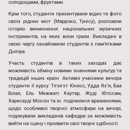
солодощами, фруктами.
Крім того, студенти презентували відео та фото
своїх рідних міст (Марроко, Тунісу), розповіли
історію виникнення національних музичних
інструментів, на яких вони грали. Викладачі в
свою чергу ознайомили студентів з пам’ятками
Дніпра.
Участь студентів в таких заходах дає
можливість обміну новими знаннями культур та
традицій інших країн. Активні учасники вечора
студенти ІІ курсу: Тігхігхт Юнесс, Удда Ях'я, Баа
Білал, Ель Межжаті Каутар, Жуді Ібтіссам,
Харесауді Мохсін та ін. поділилися враженнями,
щодо особливої творчої атмосфери на вечорі,
подякували викладачів кафедри за можливість
вийти на сцену і проявити свої творчі здібності.