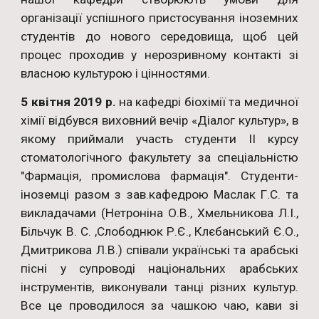
організації успішного пристосування іноземних
студентів до нового середовища, щоб цей
процес проходив у нерозривному контакті зі
власною культурою і цінностями.
5 квітня 2019 р.
на кафедрі біохімії та медичної
хімії відбувся виховний вечір «Діалог культур», в
якому приймали участь студенти ІІ курсу
стоматологічного факультету за спеціальністю
"Фармація, промислова фармація". Студенти-
іноземці разом з зав.кафедрою Маслак Г.С. та
викладачами (Нетроніна О.В., Хмельникова Л.І.,
Більчук В. С. ,Слободнюк Р.Є., Клєбанський Є.О.,
Дмитрикова Л.В.) співали українські та арабські
пісні у супроводі національних арабських
інструментів, виконували танці різних культур.
Все це проводилося за чашкою чаю, кави зі